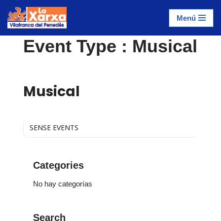
Menú
Saltar
al
Event Type : Musical
contenido
EVENT TYPE
Musical
SENSE EVENTS
Categories
No hay categorías
Search