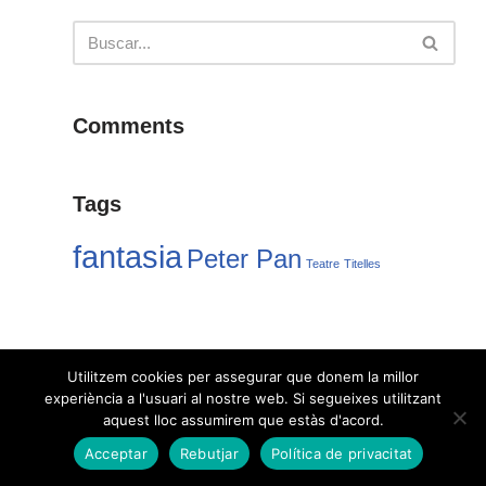
Comments
Tags
fantasia
Peter Pan
Teatre
Titelles
Utilitzem cookies per assegurar que donem la millor
experiència a l'usuari al nostre web. Si segueixes utilitzant
aquest lloc assumirem que estàs d'acord.
Acceptar
Rebutjar
Política de privacitat
Neve
| Funciona gracias a
WordPress