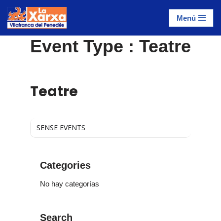
Menú
Saltar
al
Event Type : Teatre
contenido
EVENT TYPE
Teatre
SENSE EVENTS
Categories
No hay categorías
Search