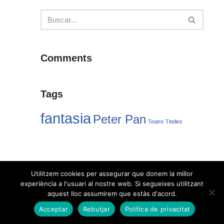
Comments
Tags
fantasia
Peter Pan
Teatre
Titelles
Utilitzem cookies per assegurar que donem la millor
experiència a l'usuari al nostre web. Si segueixes utilitzant
aquest lloc assumirem que estàs d'acord.
Acceptar
Rebutjar
Política de privacitat
Neve
| Funciona gracias a
WordPress