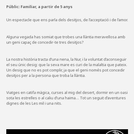
Públic: Familiar, a partir de 5 anys
Un espectacle que ens parla dels desitjos, de l’acceptació i de l’amor.
Alguna vegada has somiat que trobes una llàntia meravellosa amb
un geni capaç de concedir-te tres desitjos?
La nostra història tracta d’una nena, la Nur, i la voluntat d’aconseguir
el seu únic desig: que la seva mare es curi de la malaltia que pateix.
Un desig que no es pot complir, ja que el geni només pot concedir
desitjos per a la persona que troba la llàntia.
Viatges en catifa màgica, curses al mig del desert, dormir en un oasi
sota les estrelles o al caliu d’una haima… Tot un seguit d’aventures
dignes de les Les mil i una nits.